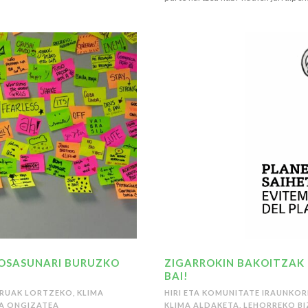
OSASUNARI BURUZKO
ZIGARROKIN BAKOITZAK 
BAI!
URUAK LORTZEKO
,
KLIMA
HIRI ETA KOMUNITATE IRAUNKO
A ONGIZATEA
KLIMA ALDAKETA
,
LEHORREKO BI