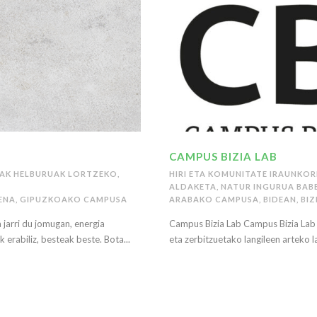
CAMPUS BIZIA LAB
AK HELBURUAK LORTZEKO
,
HIRI ETA KOMUNITATE IRAUNKO
ALDAKETA
,
NATUR INGURUA BAB
ENA
,
GIPUZKOAKO CAMPUSA
ARABAKO CAMPUSA
,
BIDEAN
,
BI
 jarri du jomugan, energia
Campus Bizia Lab Campus Bizia Lab 
 erabiliz, besteak beste. Bota...
eta zerbitzuetako langileen arteko l