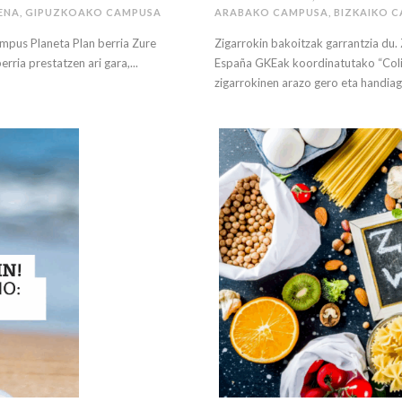
ENA
,
GIPUZKOAKO CAMPUSA
ARABAKO CAMPUSA
,
BIZKAIKO 
pus Planeta Plan berria Zure
Zigarrokin bakoitzak garrantzia du.
ria prestatzen ari gara,...
España GKEak koordinatutako “Colil
zigarrokinen arazo gero eta handiago