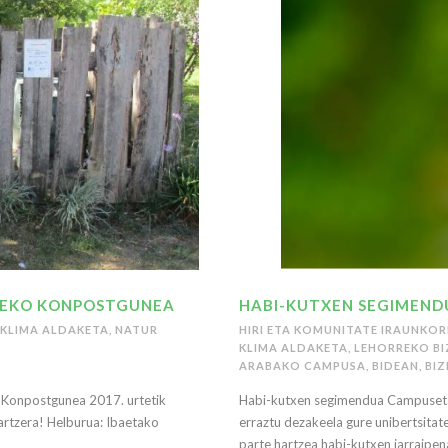
SEKO KONPOSTGUNEA
HABI-KUTXEN SEGIMEN
KLIMA ALDAKETA
,
NATUR
HIRI ETA KOMUNITATE IRAUNKO
KLIMA ALDAKETA
,
LEHORREKO BI
ARABAKO CAMPUSA
,
BIDEAN
,
BI
Konpostgunea 2017. urtetik
Habi-kutxen segimendua Campusetan 
tzera! Helburua: Ibaetako
erraztu dezakeela gure unibertsita
parte hartzea habi-kutxen jarraipena