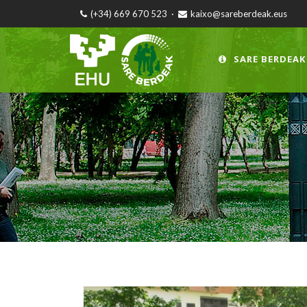
(+34) 669 670 523
·
kaixo@sareberdeak.eus
SARE BERDEAK