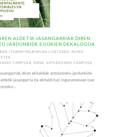
REN ALDETIK JASANGARRIAK DIREN
KO JARDUNBIDE EGOKIEN DEKALOGOA
RRAK
,
ITUNAK HELBURUAK LORTZEKO
,
KLIMA
ESTEA
ZKAIKO CAMPUSA
,
DENA
,
GIPUZKOAKO CAMPUSA
sangarriak diren ekitaldiak antolatzeko jardunbide
detik jasangarria da ekitaldi bat, ingurumenean izan
atzeko...