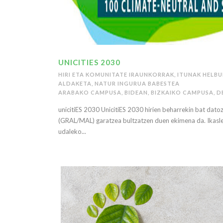
UNICITIES 2030
HIRI ETA KOMUNITATE IRAUNKORRAK
,
ITUNAK HELB
ALDAKETA
,
NATUR INGURUA BABESTEA
ARABAKO CAMPUSA
,
BIDEAN
,
BIZKAIKO CAMPUSA
,
D
unicitiES 2030 UnicitiES 2030 hirien beharrekin bat dato
(GRAL/MAL) garatzea bultzatzen duen ekimena da. Ikaslee
udaleko...