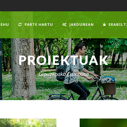
 EHU
PARTE HARTU
JARDUNEAN
ERABILT
PROIEKTUAK
Gipuzkoako Campusa