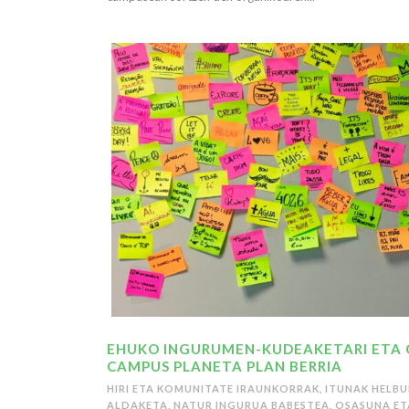
EHUKO INGURUMEN-KUDEAKETARI ETA 
CAMPUS PLANETA PLAN BERRIA
HIRI ETA KOMUNITATE IRAUNKORRAK
,
ITUNAK HELB
ALDAKETA
,
NATUR INGURUA BABESTEA
,
OSASUNA ET