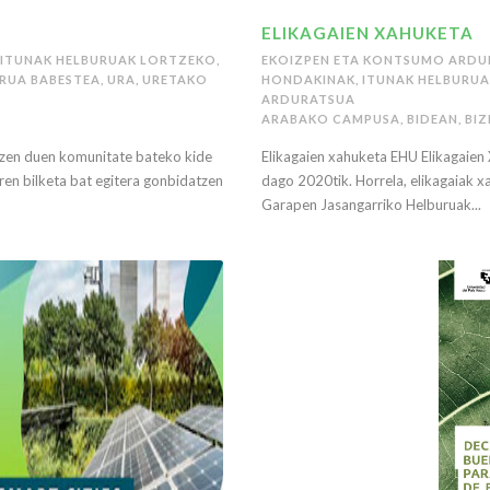
ELIKAGAIEN XAHUKETA
ITUNAK HELBURUAK LORTZEKO
,
EKOIZPEN ETA KONTSUMO ARDU
RUA BABESTEA
,
URA
,
URETAKO
HONDAKINAK
,
ITUNAK HELBURU
ARDURATSUA
ARABAKO CAMPUSA
,
BIDEAN
,
BI
tzen duen komunitate bateko kide
Elikagaien xahuketa EHU Elikagaien
rren bilketa bat egitera gonbidatzen
dago 2020tik. Horrela, elikagaiak 
Garapen Jasangarriko Helburuak...