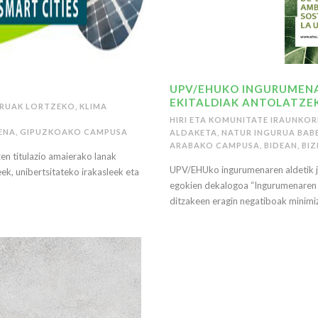
UPV/EHUKO INGURUMENA
EKITALDIAK ANTOLATZE
URUAK LORTZEKO
,
KLIMA
HIRI ETA KOMUNITATE IRAUNKO
ENA
,
GIPUZKOAKO CAMPUSA
ALDAKETA
,
NATUR INGURUA BAB
ARABAKO CAMPUSA
,
BIDEAN
,
BI
zen titulazio amaierako lanak
UPV/EHUko ingurumenaren aldetik ja
k, unibertsitateko irakasleek eta
egokien dekalogoa “Ingurumenaren al
ditzakeen eragin negatiboak minimiz