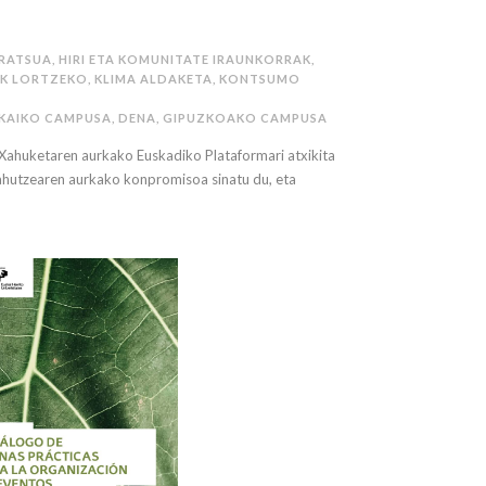
RATSUA
,
HIRI ETA KOMUNITATE IRAUNKORRAK
,
AK LORTZEKO
,
KLIMA ALDAKETA
,
KONTSUMO
ZKAIKO CAMPUSA
,
DENA
,
GIPUZKOAKO CAMPUSA
 Xahuketaren aurkako Euskadiko Plataformari atxikita
xahutzearen aurkako konpromisoa sinatu du, eta