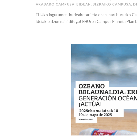
ARABAKO CAMPUSA
,
BIDEAN
,
BIZKAIKO CAMPUSA
,
D
EHUko ingurumen-kudeaketari eta osasunari buruzko Cam
ideiak entzun nahi ditugu! EHUren Campus Planeta Plan ber