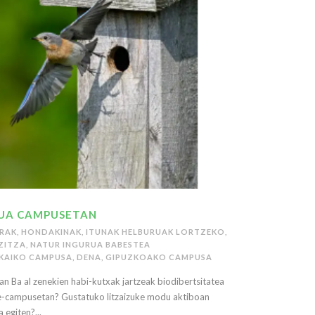
DUA CAMPUSETAN
RRAK
,
HONDAKINAK
,
ITUNAK HELBURUAK LORTZEKO
,
ZITZA
,
NATUR INGURUA BABESTEA
ZKAIKO CAMPUSA
,
DENA
,
GIPUZKOAKO CAMPUSA
Ba al zenekien habi-kutxak jartzeak biodibertsitatea
te-campusetan? Gustatuko litzaizuke modu aktiboan
 egiten?...