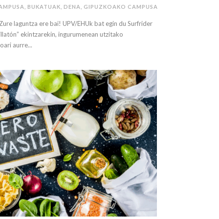
CAMPUSA
,
BUKATUAK
,
DENA
,
GIPUZKOAKO CAMPUSA
 Zure laguntza ere bai! UPV/EHUk bat egin du Surfrider
latón” ekintzarekin, ingurumenean utzitako
ari aurre...