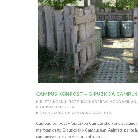
CAMPUS KONPOST – GIPUZKOA CAMPU
HIRI ETA KOMUNITATE IRAUNKORRAK
,
HONDAKINAK
,
INGURUA BABESTEA
BIDEAN
,
DENA
,
GIPUZKOAKO CAMPUSA
Campus konpost – Gipuzkoa Campuseko konpostgunea 
martxan dago Gipuzkoako Campusean. Animatu parte har
campusean sortzen den organikoaren...