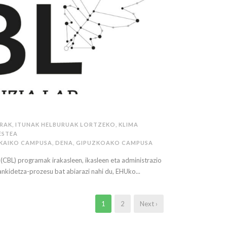
RRAK
,
ITUNAK HELBURUAK LORTZEKO
,
KLIMA
ESTEA
ZKAIKO CAMPUSA
,
DENA
,
GIPUZKOAKO CAMPUSA
(CBL) programak irakasleen, ikasleen eta administrazio
ankidetza-prozesu bat abiarazi nahi du, EHUko...
1
2
Next ›