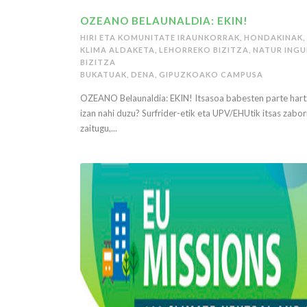
OZEANO BELAUNALDIA: EKIN!
HIRI ETA KOMUNITATE IRAUNKORRAK
,
HONDAKINAK
,
KLIMA ALDAKETA
,
LEHORREKO BIZITZA
,
NATUR INGU
BIZITZA
BUKATUAK
,
DENA
,
GIPUZKOAKO CAMPUSA
OZEANO Belaunaldia: EKIN! Itsasoa babesten parte har
izan nahi duzu? Surfrider-etik eta UPV/EHUtik itsas zabo
zaitugu,...