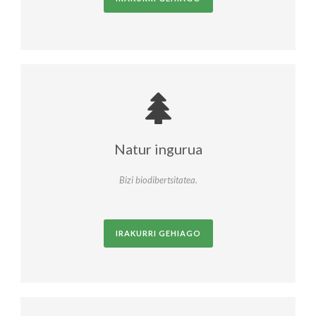
Natur ingurua
Bizi biodibertsitatea.
IRAKURRI GEHIAGO