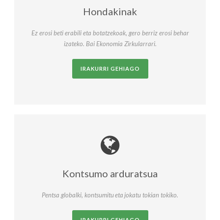
Hondakinak
Ez erosi beti erabili eta botatzekoak, gero berriz erosi behar
izateko. Bai Ekonomia Zirkularrari.
IRAKURRI GEHIAGO
Kontsumo arduratsua
Pentsa globalki, kontsumitu eta jokatu tokian tokiko.
IRAKURRI GEHIAGO