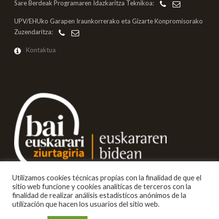
Sare Berdeak Programaren Idazkaritza Teknikoa:
UPV/EHUko Garapen Iraunkorrerako eta Gizarte Konpromisorako
Zuzendaritza:
Kontaktua
Utilizamos cookies técnicas propias con la finalidad de que el
sitio web funcione y cookies analíticas de terceros con la
finalidad de realizar análisis estadísticos anónimos de la
utilización que hacen los usuarios del sitio web.