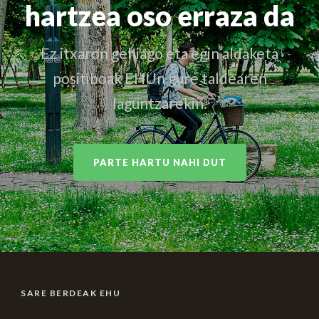
hartzea oso erraza da
Ez itxaron gehiago eta egin aldaketa
positiboak EHUn gure taldearen
laguntzarekin.
PARTE HARTU NAHI DUT
SARE BERDEAK EHU