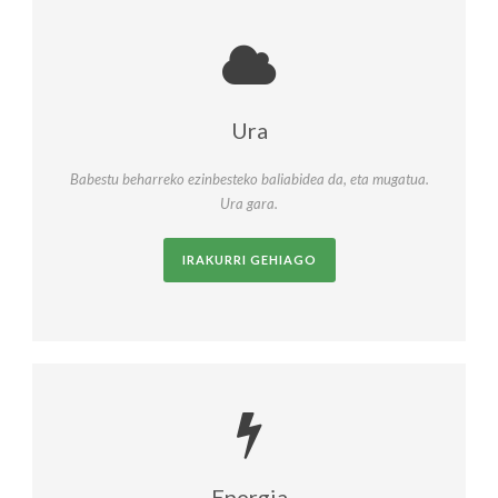
Ura
Babestu beharreko ezinbesteko baliabidea da, eta mugatua.
Ura gara.
IRAKURRI GEHIAGO
Energia