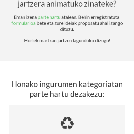
jartzera animatuko zinateke?
Eman izena
parte hartu
atalean. Behin erregistratuta,
formularioa
bete eta zure ideiak proposatu ahal izango
dituzu.
Horiek martxan jartzen lagunduko dizugu!
Honako ingurumen kategoriatan
parte hartu dezakezu: