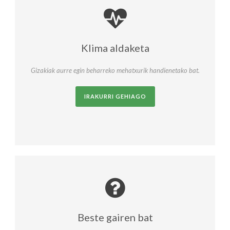
Klima aldaketa
Gizakiak aurre egin beharreko mehatxurik handienetako bat.
IRAKURRI GEHIAGO
Beste gairen bat