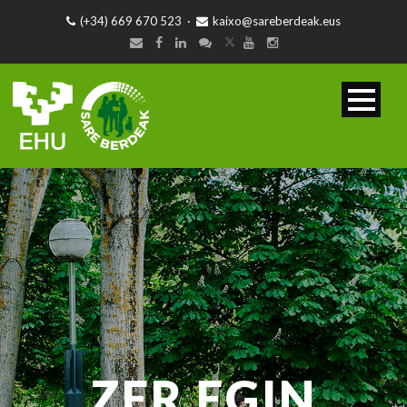
(+34) 669 670 523
·
kaixo@sareberdeak.eus
ZER EGIN