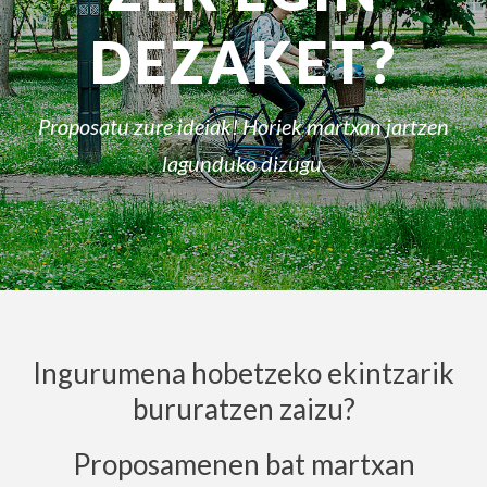
DEZAKET?
Proposatu zure ideiak! Horiek martxan jartzen
lagunduko dizugu.
Ingurumena hobetzeko ekintzarik
bururatzen zaizu?
Proposamenen bat martxan