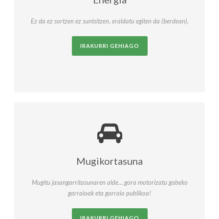
Ez da ez sortzen ez suntsitzen, eraldatu egiten da (berdean).
IRAKURRI GEHIAGO
Mugikortasuna
Mugitu jasangarritasunaren alde… gora motorizatu gabeko
garraioak eta garraio publikoa!
IRAKURRI GEHIAGO