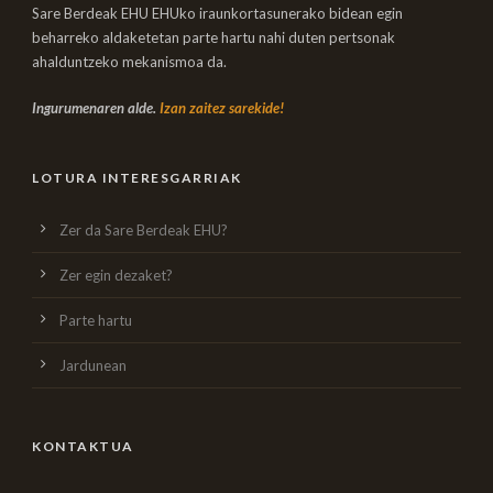
Sare Berdeak EHU EHUko iraunkortasunerako bidean egin
beharreko aldaketetan parte hartu nahi duten pertsonak
ahalduntzeko mekanismoa da.
Ingurumenaren alde.
Izan zaitez sarekide!
LOTURA INTERESGARRIAK
Zer da Sare Berdeak EHU?
Zer egin dezaket?
Parte hartu
Jardunean
KONTAKTUA