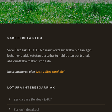
SARE BERDEAK EHU
Sare Berdeak EHU EHUko iraunkortasunerako bidean egin
beharreko aldaketetan parte hartu nahi duten pertsonak
ahalduntzeko mekanismoa da.
Ingurumenaren alde.
Izan zaitez sarekide!
LOTURA INTERESGARRIAK
Zer da Sare Berdeak EHU?
Zer egin dezaket?