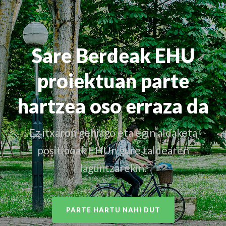
Sare Berdeak EHU
proiektuan parte
hartzea oso erraza da
Ez itxaron gehiago eta egin aldaketa
positiboak EHUn gure taldearen
laguntzarekin.
PARTE HARTU NAHI DUT