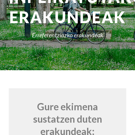
ERAKUNDEAK
Erreferentziazko erakundeak
Gure ekimena
sustatzen duten
erakundeak: