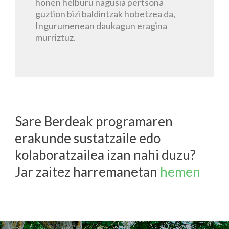
honen helburu nagusia pertsona
guztion bizi baldintzak hobetzea da,
Ingurumenean daukagun eragina
murriztuz.
Sare Berdeak programaren
erakunde sustatzaile edo
kolaboratzailea izan nahi duzu?
Jar zaitez harremanetan
hemen