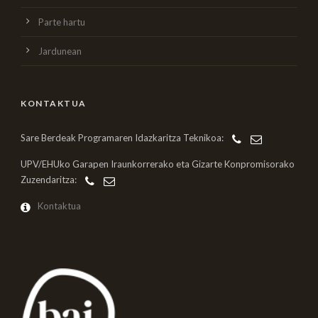
Parte hartu
Jardunean
KONTAKTUA
Sare Berdeak Programaren Idazkaritza Teknikoa:
UPV/EHUko Garapen Iraunkorrerako eta Gizarte Konpromisorako
Zuzendaritza:
Kontaktua