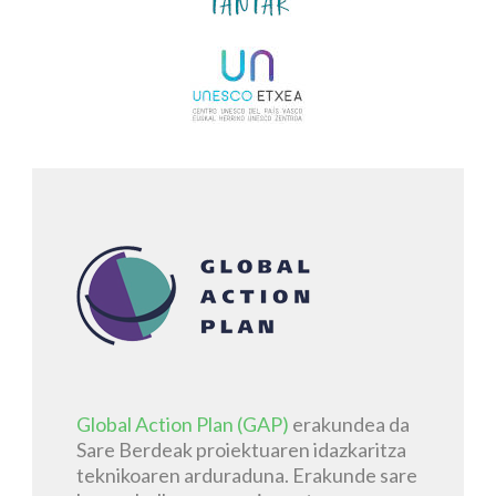
Global Action Plan (GAP)
erakundea da
Sare Berdeak proiektuaren idazkaritza
teknikoaren arduraduna. Erakunde sare