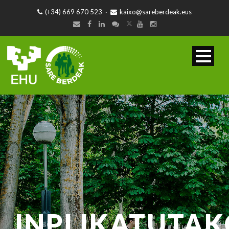
(+34) 669 670 523
·
kaixo@sareberdeak.eus
INPLIKATUTA