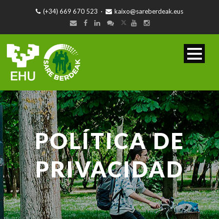
(+34) 669 670 523
·
kaixo@sareberdeak.eus
POLÍTICA DE
PRIVACIDAD