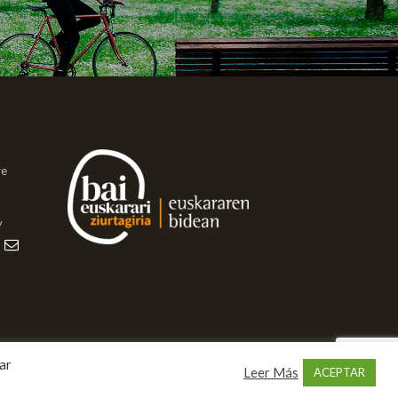
re
y
zar
Leer Más
ACEPTAR
deak EHU ·
Política de privacidad · Pribatutasuna politika