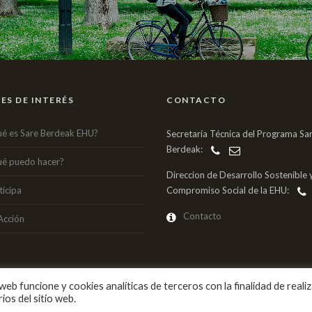
ES DE INTERÉS
CONTACTO
é es Sare Berdeak EHU?
Secretaría Técnica del Programa Sa
Berdeak:
é puedo hacer?
Direccion de Desarrollo Sostenible 
ticipa
Compromiso Social de la EHU:
Contacto
Acción
 web funcione y cookies analíticas de terceros con la finalidad de reali
© 2025 Sare Ber
ios del sitio web.