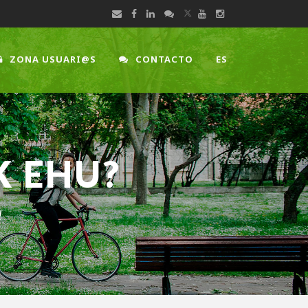
ZONA USUARI@S
CONTACTO
ES
K EHU?
!