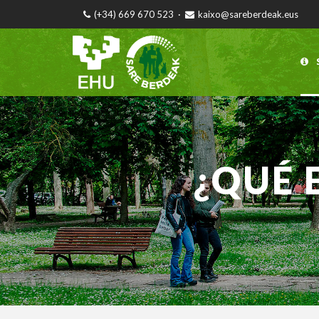
(+34) 669 670 523
·
kaixo@sareberdeak.eus
¿QUÉ 