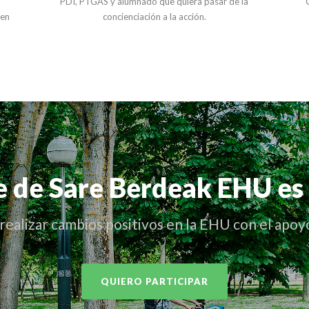
e
PDI, PTGAS y alumnado que quiera pasar de la
 en
concienciación a la acción.
 de Sare Berdeak EHU es 
realizar cambios positivos en la EHU con el apoy
QUIERO PARTICIPAR