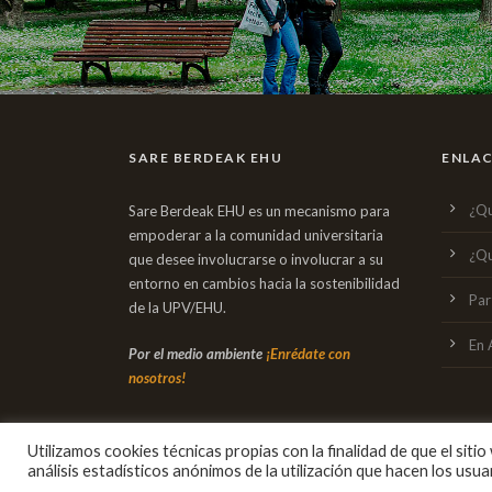
SARE BERDEAK EHU
ENLAC
¿Qu
Sare Berdeak EHU es un mecanismo para
empoderar a la comunidad universitaria
¿Qu
que desee involucrarse o involucrar a su
entorno en cambios hacia la sostenibilidad
Par
de la UPV/EHU.
En 
Por el medio ambiente
¡Enrédate con
nosotros!
Utilizamos cookies técnicas propias con la finalidad de que el sitio
análisis estadísticos anónimos de la utilización que hacen los usuar