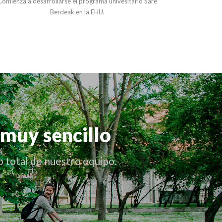
Comienza a desarrollarse el programa univesitario Sare
Berdeak en la EHU.
muy sencillo
o total de nuestro equipo.