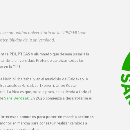
 la comunidad universitaria de la UPV/EHU que
stenibilidad de la universidad.
entre PDI, PTGAS y alumnado
que deseen pasar a la
al de la universidad. Pretende canalizar todas las
bo en la EHU.
de Nerbioi-Ibaizabal y en el municipio de Galdakao. A
Busturialdea-Urdaibai, Txorierri, Uribe Kosta,
tia. La idea es que, poco a poco, se extienda a todo el
 de
Sare Berdeak
.
En 2025
comienza a desarrollarse el
n
intereses comunes para poner en marcha acciones
ámonos en marcha para conseguir realizar cambios a
uestro equipo de trabajo.