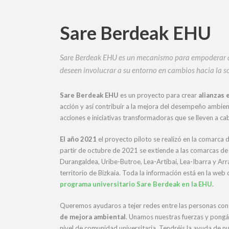
Sare Berdeak EHU
Sare Berdeak EHU es un mecanismo para empoderar a
deseen involucrar a su entorno en cambios hacia la so
Sare Berdeak EHU
es un proyecto para crear
alianzas 
acción y así contribuir a la mejora del desempeño ambient
acciones e iniciativas transformadoras que se lleven a ca
El año 2021
el proyecto piloto se realizó en la comarca 
partir de octubre de 2021 se extiende a las comarcas de 
Durangaldea, Uribe-Butroe, Lea-Artibai, Lea-Ibarra y Arra
territorio de Bizkaia. Toda la información está en la web
programa universitario Sare Berdeak en la EHU
.
Queremos ayudaros a tejer redes entre las personas co
de mejora ambiental
. Unamos nuestras fuerzas y pong
nivel de comunidad universitaria. Tendréis la ayuda de n