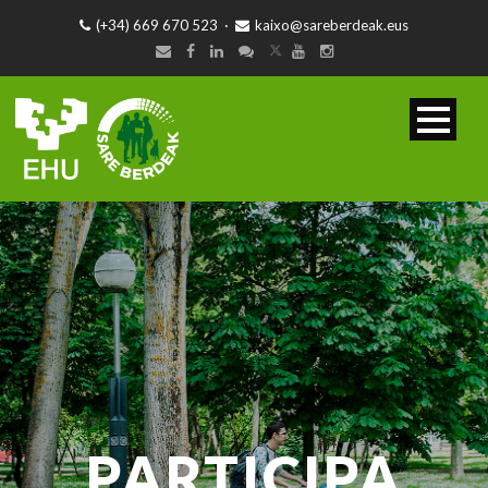
(+34) 669 670 523
·
kaixo@sareberdeak.eus
PARTICIPA