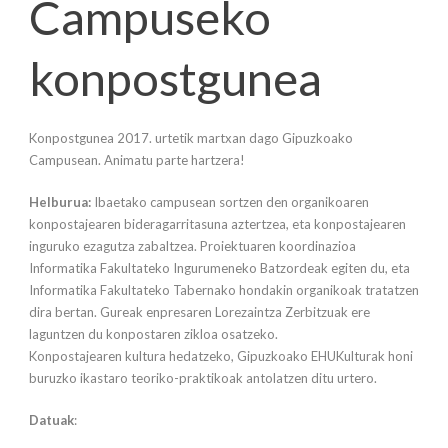
Campuseko
konpostgunea
Konpostgunea 2017. urtetik martxan dago Gipuzkoako
Campusean. Animatu parte hartzera!
Helburua:
Ibaetako campusean sortzen den organikoaren
konpostajearen bideragarritasuna aztertzea, eta konpostajearen
inguruko ezagutza zabaltzea. Proiektuaren koordinazioa
Informatika Fakultateko Ingurumeneko Batzordeak egiten du, eta
Informatika Fakultateko Tabernako hondakin organikoak tratatzen
dira bertan. Gureak enpresaren Lorezaintza Zerbitzuak ere
laguntzen du konpostaren zikloa osatzeko.
Konpostajearen kultura hedatzeko, Gipuzkoako EHUKulturak honi
buruzko ikastaro teoriko-praktikoak antolatzen ditu urtero.
Datuak
: