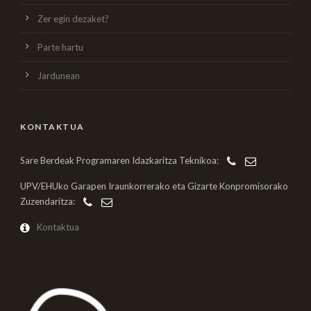
Zer egin dezaket?
Parte hartu
Jardunean
KONTAKTUA
Sare Berdeak Programaren Idazkaritza Teknikoa:
UPV/EHUko Garapen Iraunkorrerako eta Gizarte Konpromisorako
Zuzendaritza:
Kontaktua