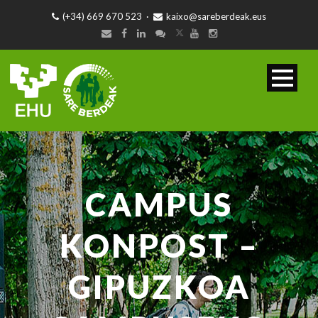
(+34) 669 670 523
·
kaixo@sareberdeak.eus
CAMPUS
KONPOST –
GIPUZKOA