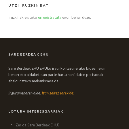
UTZI IRUZKIN BAT
Iruzkinak egiteko
erregistratuta
egon behar duzu.
SARE BERDEAK EHU
Sare Berdeak EHU EHUko iraunkortasunerako bidean egin
beharreko aldaketetan parte hartu nahi duten pertsonak
ahalduntzeko mekanismoa da.
Ingurumenaren alde.
Izan zaitez sarekide!
LOTURA INTERESGARRIAK
Zer da Sare Berdeak EHU?