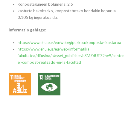
Konpostaguneen bolumena: 2,5
kasturte bakoitzeko, konpostatutako hondakin kopurua
3.105 kg ingurukoa da.
Informazio gehiago:
https://www.ehu.eus/eu/web/gipuzkoa/konposta-ikastaroa
https://www.ehu.eus/eu/web/informatika-
fakultatea/difusioa/-/asset_publisher/e3MZdUE72he9/content/exc
el-compost-realizado-en-la-facultad