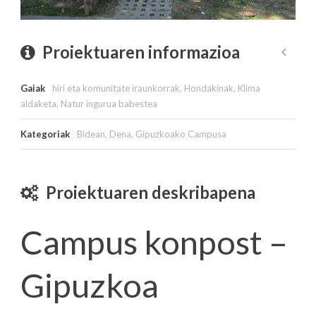
Proiektuaren informazioa
Gaiak
hiri eta komunitate iraunkorrak
,
Hondakinak
,
Klima
aldaketa
,
Natur ingurua babestea
Kategoriak
Bidean
,
Dena
,
Gipuzkoako Campusa
Proiektuaren deskribapena
Campus konpost –
Gipuzkoa