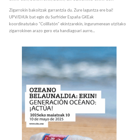
Zigarrokin bakoitzak garrantzia du. Zure laguntza ere bai!
UPV/EHUk bat egin du Surfrider España GKEak
koordinatutako “Colillatón” ekintzarekin, ingurumenean utzitako
zigarrokinen arazo gero eta handiagoari aurre...