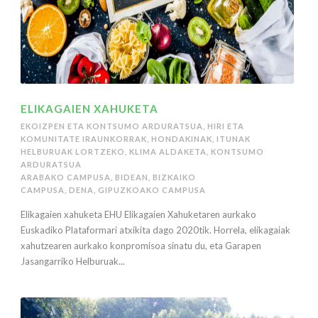
ELIKAGAIEN XAHUKETA
EKOIZPEN ETA KONTSUMO ARDURATSUA
,
HIRI ETA
KOMUNITATE IRAUNKORRAK
,
HONDAKINAK
,
ITUNAK
HELBURUAK LORTZEKO
,
KLIMA ALDAKETA
,
KONTSUMO
ARDURATSUA
ARABAKO CAMPUSA
,
BIDEAN
,
BIZKAIKO
CAMPUSA
,
DENA
,
GIPUZKOAKO CAMPUSA
Elikagaien xahuketa EHU Elikagaien Xahuketaren aurkako
Euskadiko Plataformari atxikita dago 2020tik. Horrela, elikagaiak
xahutzearen aurkako konpromisoa sinatu du, eta Garapen
Jasangarriko Helburuak...