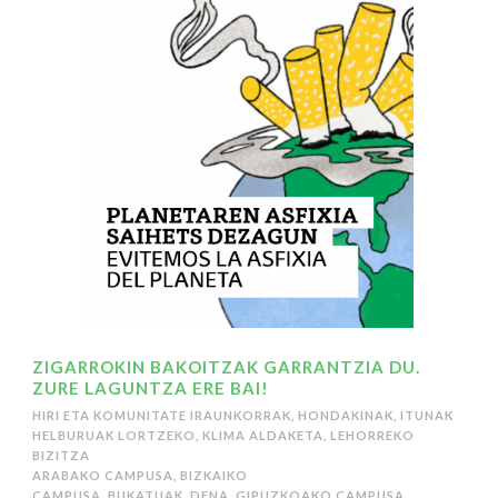
ZIGARROKIN BAKOITZAK GARRANTZIA DU.
ZURE LAGUNTZA ERE BAI!
HIRI ETA KOMUNITATE IRAUNKORRAK
,
HONDAKINAK
,
ITUNAK
HELBURUAK LORTZEKO
,
KLIMA ALDAKETA
,
LEHORREKO
BIZITZA
ARABAKO CAMPUSA
,
BIZKAIKO
CAMPUSA
,
BUKATUAK
,
DENA
,
GIPUZKOAKO CAMPUSA