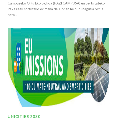
Campuseko Ortu Ekologikoa (HAZI CAMPUSA) unibertsitateko
irakasleek sortutako ekimena da. Honen helburu nagusia ortua
bera...
UNICITIES 2030