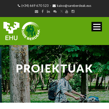
(+34) 669 670 523
·
kaixo@sareberdeak.eus
PROIEKTUAK
Dena