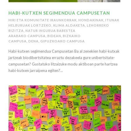
HABI-KUTXEN SEGIMENDUA CAMPUSETAN
HIRI ETA KOMUNITATE IRAUNKORRAK
,
HONDAKINAK
,
ITUNAK
HELBURUAK LORTZEKO
,
KLIMA ALDAKETA
,
LEHORREKO
BIZITZA
,
NATUR INGURUA BABESTEA
ARABAKO CAMPUSA
,
BIDEAN
,
BIZKAIKO
CAMPUSA
,
DENA
,
GIPUZKOAKO CAMPUSA
Habi-kutxen segimendua Campusetan Ba al zenekien habi-kutxak
jartzeak biodibertsitatea erraztu dezakeela gure unibertsitate-
campusetan? Gustatuko litzaizuke modu aktiboan parte hartzea
habi-kutxen jarraipena egiten?...