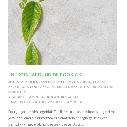
ENERGIA JARDUNBIDE EGOKIAK
ENERGIA
,
HIRI ETA KOMUNITATE IRAUNKORRAK
,
ITUNAK
HELBURUAK LORTZEKO
,
KLIMA ALDAKETA
,
NATUR INGURUA
BABESTEA
ARABAKO CAMPUSA
,
BIDEAN
,
BIZKAIKO
CAMPUSA
,
DENA
,
GIPUZKOAKO CAMPUSA
Energia jardunbide egokiak EHUk neutraltasun klimatikoa jarri du
jomugan, energia aurreztea eta ahal dela energia garbiak eta
berriztagarriak erabiliz, besteak beste. Bota...