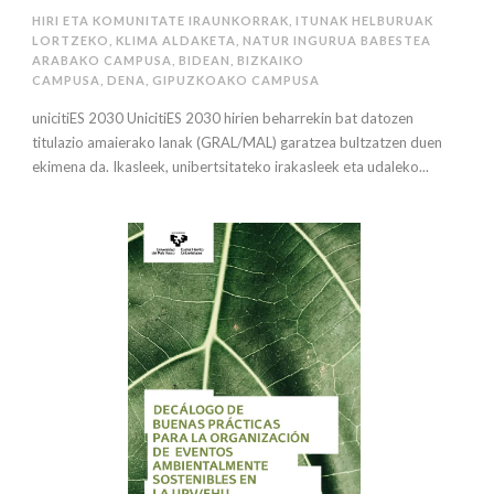
HIRI ETA KOMUNITATE IRAUNKORRAK
,
ITUNAK HELBURUAK
LORTZEKO
,
KLIMA ALDAKETA
,
NATUR INGURUA BABESTEA
ARABAKO CAMPUSA
,
BIDEAN
,
BIZKAIKO
CAMPUSA
,
DENA
,
GIPUZKOAKO CAMPUSA
unicitiES 2030 UnicitiES 2030 hirien beharrekin bat datozen
titulazio amaierako lanak (GRAL/MAL) garatzea bultzatzen duen
ekimena da. Ikasleek, unibertsitateko irakasleek eta udaleko...