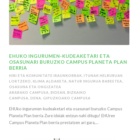
EHUKO INGURUMEN-KUDEAKETARI ETA
OSASUNARI BURUZKO CAMPUS PLANETA PLAN
BERRIA
HIRI ETA KOMUNITATE IRAUNKORRAK
,
ITUNAK HELBURUAK
LORTZEKO
,
KLIMA ALDAKETA
,
NATUR INGURUA BABESTEA
,
OSASUNA ETA ONGIZATEA
ARABAKO CAMPUSA
,
BIDEAN
,
BIZKAIKO
CAMPUSA
,
DENA
,
GIPUZKOAKO CAMPUSA
EHUko ingurumen-kudeaketari eta osasunari buruzko Campus
Planeta Plan berria Zure ideiak entzun nahi ditugu! EHUren
Campus Planeta Plan berria prestatzen ari gara,...