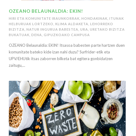
OZEANO BELAUNALDIA: EKIN!
HIRI ETA KOMUNITATE IRAUNKORRAK
,
HONDAKINAK
,
ITUNAK
HELBURUAK LORTZEKO
,
KLIMA ALDAKETA
,
LEHORREKO
BIZITZA
,
NATUR INGURUA BABESTEA
,
URA
,
URETAKO BIZITZA
BUKATUAK
,
DENA
,
GIPUZKOAKO CAMPUSA
OZEANO Belaunaldia: EKIN! Itsasoa babesten parte hartzen duen
komunitate bateko kide izan nahi duzu? Surfrider-etik eta
UPV/EHUtik itsas zaborren bilketa bat egitera gonbidatzen
zaitugu,...