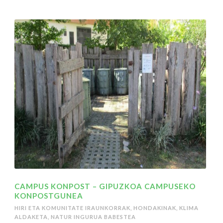
CAMPUS KONPOST – GIPUZKOA CAMPUSEKO
KONPOSTGUNEA
HIRI ETA KOMUNITATE IRAUNKORRAK
,
HONDAKINAK
,
KLIMA
ALDAKETA
,
NATUR INGURUA BABESTEA