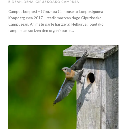
BIDEAN
,
DENA
,
GIPUZKOAKO CAMPUSA
Campus konpost – Gipuzkoa Campuseko konpostgunea
Konpostgunea 2017. urtetik martxan dago Gipuzkoako
Campusean. Animatu parte hartzera! Helburua: Ibaetako
campusean sortzen den organikoaren...