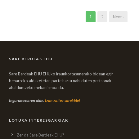
1
2
Next ›
SARE BERDEAK EHU
Sare Berdeak EHU EHUko iraunkortasunerako bidean egin
beharreko aldaketetan parte hartu nahi duten pertsonak
ahalduntzeko mekanismoa da.
Ingurumenaren alde.
Izan zaitez sarekide!
LOTURA INTERESGARRIAK
Zer da Sare Berdeak EHU?