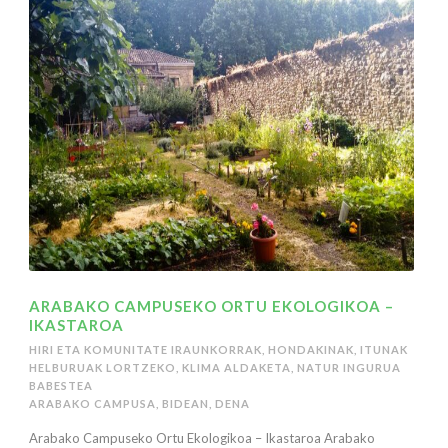
ARABAKO CAMPUSEKO ORTU EKOLOGIKOA –
IKASTAROA
HIRI ETA KOMUNITATE IRAUNKORRAK
,
HONDAKINAK
,
ITUNAK
HELBURUAK LORTZEKO
,
KLIMA ALDAKETA
,
NATUR INGURUA
BABESTEA
ARABAKO CAMPUSA
,
BIDEAN
,
DENA
Arabako Campuseko Ortu Ekologikoa – Ikastaroa Arabako