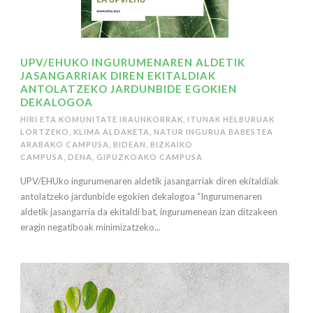
UPV/EHUKO INGURUMENAREN ALDETIK
JASANGARRIAK DIREN EKITALDIAK
ANTOLATZEKO JARDUNBIDE EGOKIEN
DEKALOGOA
HIRI ETA KOMUNITATE IRAUNKORRAK
,
ITUNAK HELBURUAK
LORTZEKO
,
KLIMA ALDAKETA
,
NATUR INGURUA BABESTEA
ARABAKO CAMPUSA
,
BIDEAN
,
BIZKAIKO
CAMPUSA
,
DENA
,
GIPUZKOAKO CAMPUSA
UPV/EHUko ingurumenaren aldetik jasangarriak diren ekitaldiak
antolatzeko jardunbide egokien dekalogoa “Ingurumenaren
aldetik jasangarria da ekitaldi bat, ingurumenean izan ditzakeen
eragin negatiboak minimizatzeko...