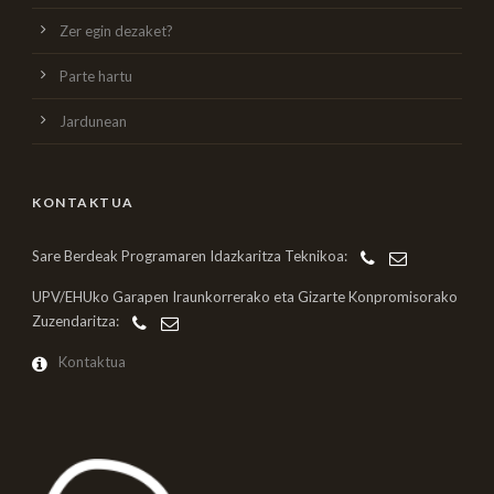
Zer egin dezaket?
Parte hartu
Jardunean
KONTAKTUA
Sare Berdeak Programaren Idazkaritza Teknikoa:
UPV/EHUko Garapen Iraunkorrerako eta Gizarte Konpromisorako
Zuzendaritza:
Kontaktua