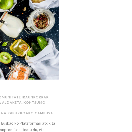
KOMUNITATE IRAUNKORRAK
,
A ALDAKETA
,
KONTSUMO
ENA
,
GIPUZKOAKO CAMPUSA
 Euskadiko Plataformari atxikita
konpromisoa sinatu du, eta