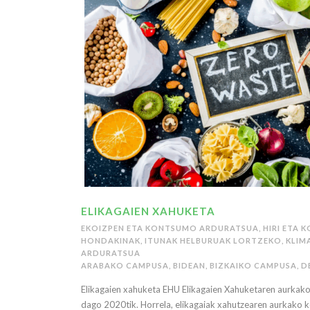
ELIKAGAIEN XAHUKETA
EKOIZPEN ETA KONTSUMO ARDURATSUA
,
HIRI ETA 
HONDAKINAK
,
ITUNAK HELBURUAK LORTZEKO
,
KLIM
ARDURATSUA
ARABAKO CAMPUSA
,
BIDEAN
,
BIZKAIKO CAMPUSA
,
D
Elikagaien xahuketa EHU Elikagaien Xahuketaren aurkako
dago 2020tik. Horrela, elikagaiak xahutzearen aurkako 