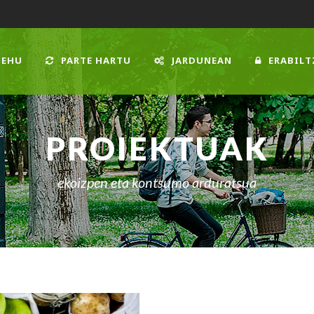
 EHU
PARTE HARTU
JARDUNEAN
ERABILT
PROIEKTUAK
ekoizpen eta kontsumo arduratsua