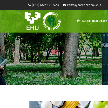
(+34) 669 670 523
·
kaixo@sareberdeak.eus
SARE BERDEAK