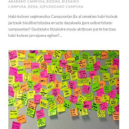
ARABAKO CAMPUSA
,
BIDEAN
,
BIZKAIKO
CAMPUSA
,
DENA
,
GIPUZKOAKO CAMPUSA
Habi-kutxen segimendua Campusetan Ba al zenekien habi-kutxak
jartzeak biodibertsitatea erraztu dezakeela gure unibertsitate-
campusetan? Gustatuko litzaizuke modu aktiboan parte hartzea
habi-kutxen jarraipena egiten?...