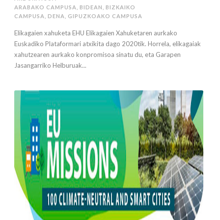
ARABAKO CAMPUSA
,
BIDEAN
,
BIZKAIKO
CAMPUSA
,
DENA
,
GIPUZKOAKO CAMPUSA
Elikagaien xahuketa EHU Elikagaien Xahuketaren aurkako
Euskadiko Plataformari atxikita dago 2020tik. Horrela, elikagaiak
xahutzearen aurkako konpromisoa sinatu du, eta Garapen
Jasangarriko Helburuak...