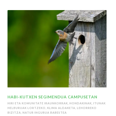
HABI-KUTXEN SEGIMENDUA CAMPUSETAN
HIRI ETA KOMUNITATE IRAUNKORRAK
,
HONDAKINAK
,
ITUNAK
HELBURUAK LORTZEKO
,
KLIMA ALDAKETA
,
LEHORREKO
BIZITZA
,
NATUR INGURUA BABESTEA