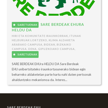
SARE BERDEAK EHURA
SARETUENAK
HELDU DA
HIRI ETA KOMUNITATE IRAUNKORRAK
,
ITUNAK
HELBURUAK LORTZEKO
,
KLIMA ALDAKETA
ARABAKO CAMPUSA
,
BIDEAN
,
BIZKAIKO
CAMPUSA
,
DENA
,
GIPUZKOAKO CAMPUSA
,
SARETUENAK
SARE BERDEAK EHUra HELDU DA Sare Berdeak
EHU unibertsitateko iraunkortasunerako bidean egin
beharreko aldaketetan parte hartu nahi duten pertsonak
ahalduntzeko mekanismoa da. Interes...
SARE BERDEAK EHU