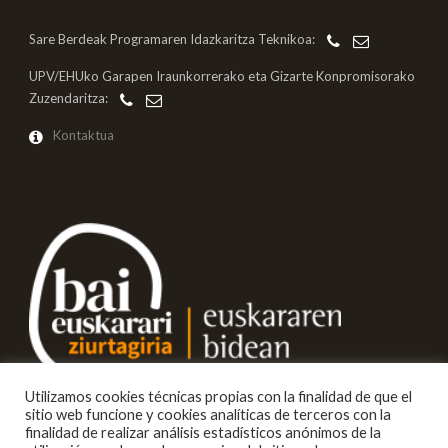
Sare Berdeak Programaren Idazkaritza Teknikoa:
UPV/EHUko Garapen Iraunkorrerako eta Gizarte Konpromisorako
Zuzendaritza:
Kontaktua
Utilizamos cookies técnicas propias con la finalidad de que el
sitio web funcione y cookies analíticas de terceros con la
finalidad de realizar análisis estadísticos anónimos de la