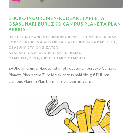
EHUKO INGURUMEN-KUDEAKETARI ETA
OSASUNARI BURUZKO CAMPUS PLANETA PLAN
BERRIA
HIRI ETA KOMUNITATE IRAUNKORRAK
,
ITUNAK HELBURUAK
LORTZEKO
,
KLIMA ALDAKETA
,
NATUR INGURUA BABESTEA
,
OSASUNA ETA ONGIZATEA
ARABAKO CAMPUSA
,
BIDEAN
,
BIZKAIKO
CAMPUSA
,
DENA
,
GIPUZKOAKO CAMPUSA
EHUko ingurumen-kudeaketari eta osasunari buruzko Campus
Planeta Plan berria Zure ideiak entzun nahi ditugu! EHUren
Campus Planeta Plan berria prestatzen ari gara,...