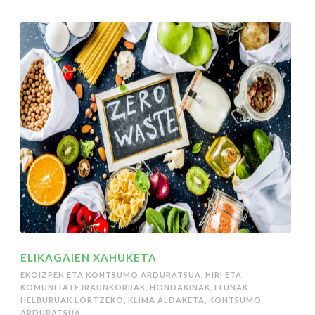
ELIKAGAIEN XAHUKETA
EKOIZPEN ETA KONTSUMO ARDURATSUA
,
HIRI ETA
KOMUNITATE IRAUNKORRAK
,
HONDAKINAK
,
ITUNAK
HELBURUAK LORTZEKO
,
KLIMA ALDAKETA
,
KONTSUMO
ARDURATSUA