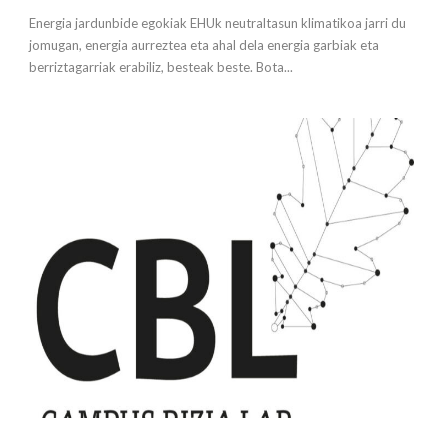
Energia jardunbide egokiak EHUk neutraltasun klimatikoa jarri du
jomugan, energia aurreztea eta ahal dela energia garbiak eta
berriztagarriak erabiliz, besteak beste. Bota...