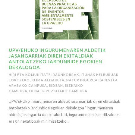
UPV/EHUKO INGURUMENAREN ALDETIK
JASANGARRIAK DIREN EKITALDIAK
ANTOLATZEKO JARDUNBIDE EGOKIEN
DEKALOGOA
HIRI ETA KOMUNITATE IRAUNKORRAK
,
ITUNAK HELBURUAK
LORTZEKO
,
KLIMA ALDAKETA
,
NATUR INGURUA BABESTEA
ARABAKO CAMPUSA
,
BIDEAN
,
BIZKAIKO
CAMPUSA
,
DENA
,
GIPUZKOAKO CAMPUSA
UPV/EHUko ingurumenaren aldetik jasangarriak diren ekitaldiak
antolatzeko jardunbide egokien dekalogoa “Ingurumenaren
aldetik jasangarria da ekitaldi bat, ingurumenean izan ditzakeen
eragin negatiboak minimizatzeko...