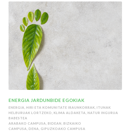
ENERGIA JARDUNBIDE EGOKIAK
ENERGIA
,
HIRI ETA KOMUNITATE IRAUNKORRAK
,
ITUNAK
HELBURUAK LORTZEKO
,
KLIMA ALDAKETA
,
NATUR INGURUA
BABESTEA
ARABAKO CAMPUSA
,
BIDEAN
,
BIZKAIKO
CAMPUSA
,
DENA
,
GIPUZKOAKO CAMPUSA