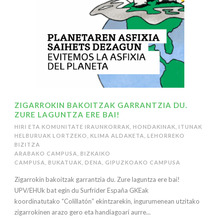
ZIGARROKIN BAKOITZAK GARRANTZIA DU.
ZURE LAGUNTZA ERE BAI!
HIRI ETA KOMUNITATE IRAUNKORRAK
,
HONDAKINAK
,
ITUNAK
HELBURUAK LORTZEKO
,
KLIMA ALDAKETA
,
LEHORREKO
BIZITZA
ARABAKO CAMPUSA
,
BIZKAIKO
CAMPUSA
,
BUKATUAK
,
DENA
,
GIPUZKOAKO CAMPUSA
Zigarrokin bakoitzak garrantzia du. Zure laguntza ere bai!
UPV/EHUk bat egin du Surfrider España GKEak
koordinatutako “Colillatón” ekintzarekin, ingurumenean utzitako
zigarrokinen arazo gero eta handiagoari aurre...