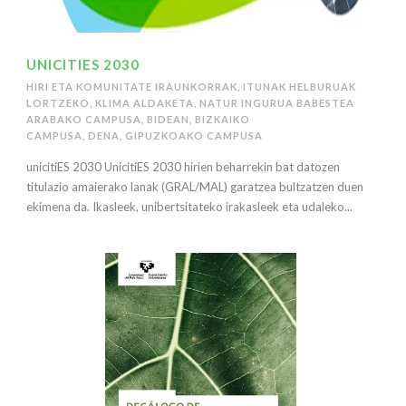
UNICITIES 2030
HIRI ETA KOMUNITATE IRAUNKORRAK
,
ITUNAK HELBURUAK
LORTZEKO
,
KLIMA ALDAKETA
,
NATUR INGURUA BABESTEA
ARABAKO CAMPUSA
,
BIDEAN
,
BIZKAIKO
CAMPUSA
,
DENA
,
GIPUZKOAKO CAMPUSA
unicitiES 2030 UnicitiES 2030 hirien beharrekin bat datozen
titulazio amaierako lanak (GRAL/MAL) garatzea bultzatzen duen
ekimena da. Ikasleek, unibertsitateko irakasleek eta udaleko...