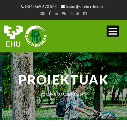
(+34) 669 670 523
·
kaixo@sareberdeak.eus
PROIEKTUAK
Bizkaiko Campusa