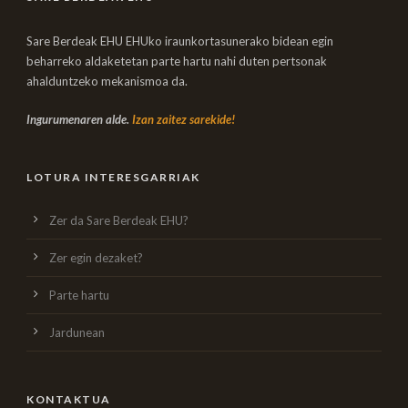
Sare Berdeak EHU EHUko iraunkortasunerako bidean egin
beharreko aldaketetan parte hartu nahi duten pertsonak
ahalduntzeko mekanismoa da.
Ingurumenaren alde.
Izan zaitez sarekide!
LOTURA INTERESGARRIAK
Zer da Sare Berdeak EHU?
Zer egin dezaket?
Parte hartu
Jardunean
KONTAKTUA