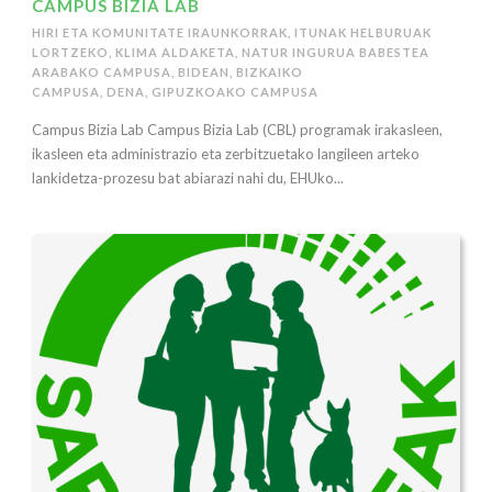
CAMPUS BIZIA LAB
HIRI ETA KOMUNITATE IRAUNKORRAK
,
ITUNAK HELBURUAK
LORTZEKO
,
KLIMA ALDAKETA
,
NATUR INGURUA BABESTEA
ARABAKO CAMPUSA
,
BIDEAN
,
BIZKAIKO
CAMPUSA
,
DENA
,
GIPUZKOAKO CAMPUSA
Campus Bizia Lab Campus Bizia Lab (CBL) programak irakasleen,
ikasleen eta administrazio eta zerbitzuetako langileen arteko
lankidetza-prozesu bat abiarazi nahi du, EHUko...