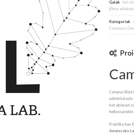
Gaiak
hiri e
Klima aldaket
Kategoriak
Campusa
,
De
Proi
Cam
Campus Bizia 
administrazio 
bat abiarazi n
helburuarekin.
Praktika hau
G
Amaierako La