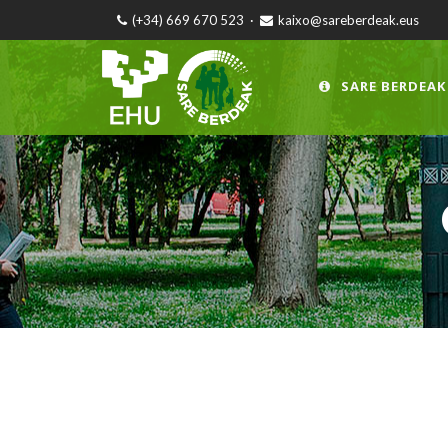
(+34) 669 670 523
·
kaixo@sareberdeak.eus
SARE BERDEAK