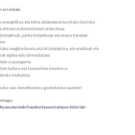
n erronkak:
io energetikoa eta klima aldaketaren kontrako borroka
 zirkularra eta kontsumo arduratsua
ekologikoak, parke botanikoak eta eremu berdeak
tan
ako mugikortasuna eta hiri plangintza, eta eraikinak eta
urak egitea edo birmoldatzea
itate osasungarria
itate kultura eta komunitate iraunkorra
tarako hezkuntza
ruzko saio tematikoetara gonbidatuta zaudete!
ehiago:
hu.eus/eu/web/iraunkortasuna/campus-bizia-lab-