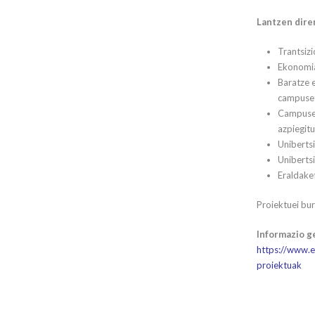
Lantzen dire
Trantsiz
Ekonomia
Baratze 
campuse
Campuset
azpiegit
Uniberts
Uniberts
Eraldake
Proiektuei bu
Informazio g
https://www.e
proiektuak