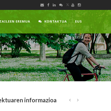
ZAILEEN EREMUA
KONTAKTUA
EUS
B
ektuaren informazioa