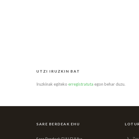
UTZI IRUZKIN BAT
Iruzkinak egiteko
erregistratuta
egon behar duzu.
SARE BERDEAK EHU
LOTUR
Zer