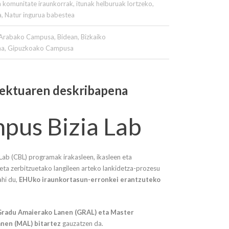
ta komunitate iraunkorrak
,
itunak helburuak lortzeko
,
a
,
Natur ingurua babestea
Arabako Campusa
,
Bidean
,
Bizkaiko
na
,
Gipuzkoako Campusa
ektuaren deskribapena
pus Bizia Lab
Lab (CBL) programak irakasleen, ikasleen eta
eta zerbitzuetako langileen arteko lankidetza-prozesu
ahi du,
EHUko iraunkortasun-erronkei erantzuteko
radu Amaierako Lanen (GRAL) eta Master
nen (MAL) bitartez
gauzatzen da.