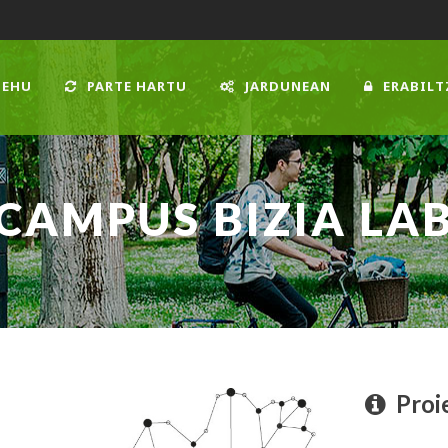
 EHU
PARTE HARTU
JARDUNEAN
ERABILT
CAMPUS BIZIA LA
Proi