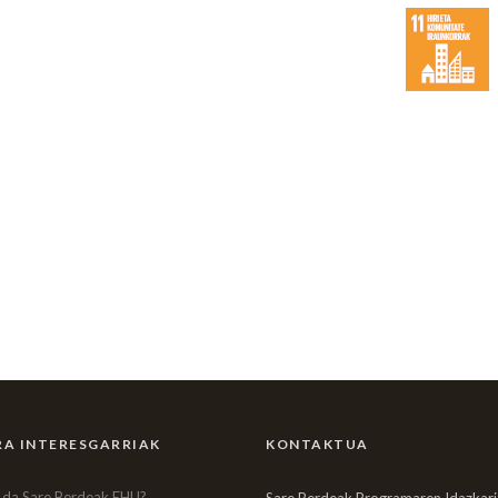
A INTERESGARRIAK
KONTAKTUA
 da Sare Berdeak EHU?