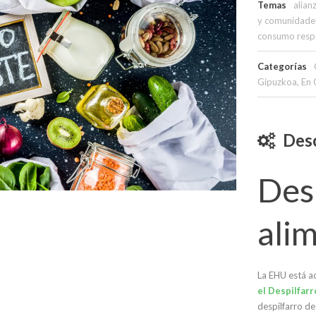
Temas
alian
y comunidades
consumo resp
Categorías
Gipuzkoa
,
En 
Desc
Des
ali
La
EHU
está a
el Despilfarr
despilfarro de