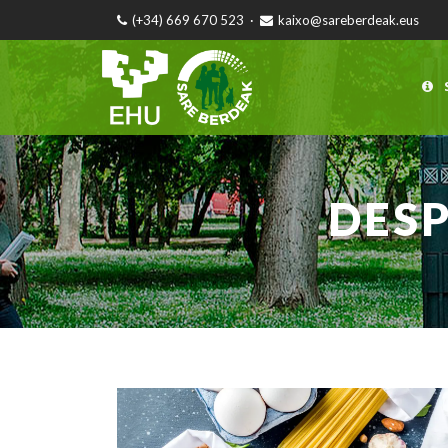
(+34) 669 670 523
·
kaixo@sareberdeak.eus
DESP