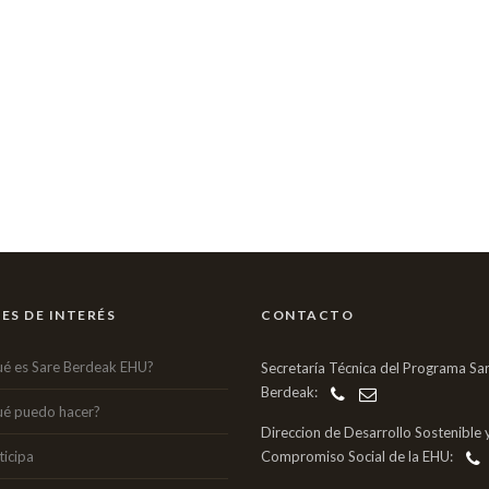
ES DE INTERÉS
CONTACTO
é es Sare Berdeak EHU?
Secretaría Técnica del Programa Sa
Berdeak:
é puedo hacer?
Direccion de Desarrollo Sostenible 
ticipa
Compromiso Social de la EHU: