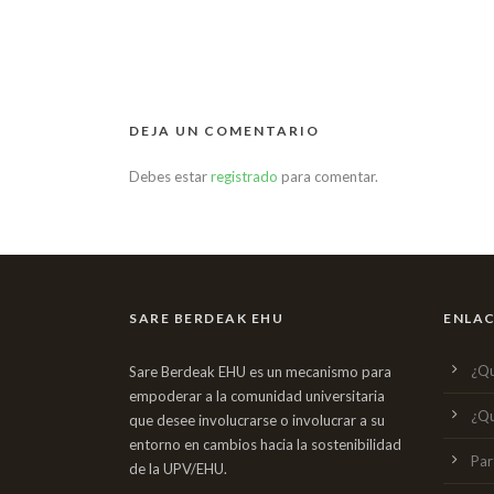
DEJA UN COMENTARIO
Debes estar
registrado
para comentar.
SARE BERDEAK EHU
ENLAC
¿Qu
Sare Berdeak EHU es un mecanismo para
empoderar a la comunidad universitaria
¿Qu
que desee involucrarse o involucrar a su
entorno en cambios hacia la sostenibilidad
Par
de la UPV/EHU.