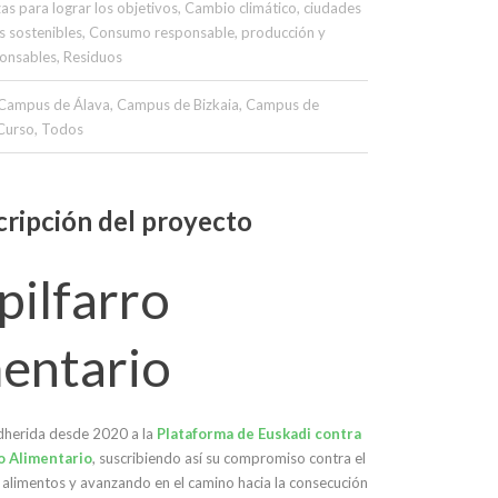
zas para lograr los objetivos
,
Cambio climático
,
ciudades
 sostenibles
,
Consumo responsable
,
producción y
onsables
,
Residuos
Campus de Álava
,
Campus de Bizkaia
,
Campus de
Curso
,
Todos
ripción del proyecto
pilfarro
mentario
dherida desde 2020 a la
Plataforma de Euskadi contra
o Alimentario
, suscribiendo así su compromiso contra el
 alimentos y avanzando en el camino hacia la consecución