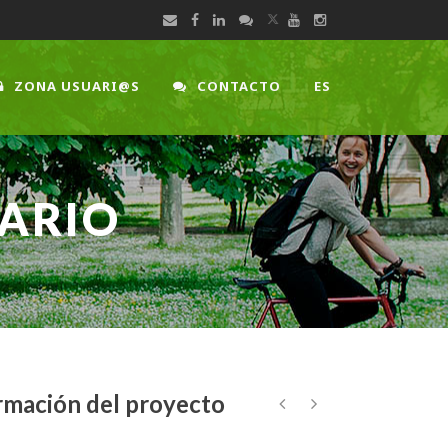
ZONA USUARI@S
CONTACTO
ES
TARIO
rmación del proyecto