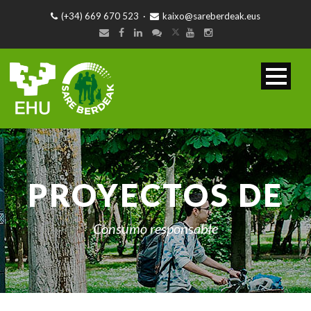
(+34) 669 670 523
·
kaixo@sareberdeak.eus
PROYECTOS DE
Consumo responsable