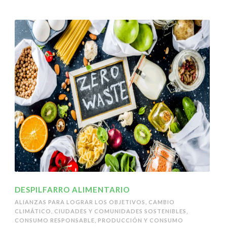
DESPILFARRO ALIMENTARIO
ALIANZAS PARA LOGRAR LOS OBJETIVOS
,
CAMBIO
CLIMÁTICO
,
CIUDADES Y COMUNIDADES SOSTENIBLES
,
CONSUMO RESPONSABLE
,
PRODUCCIÓN Y CONSUMO