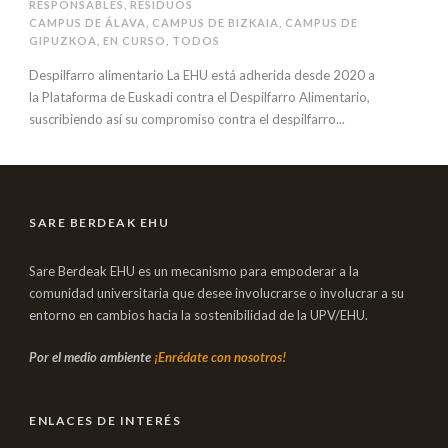
RESPONSABLES
,
RESIDUOS
CAMPUS DE ÁLAVA
,
CAMPUS DE BIZKAIA
,
CAMPUS DE
GIPUZKOA
,
EN CURSO
,
TODOS
Despilfarro alimentario La EHU está adherida desde 2020 a
la Plataforma de Euskadi contra el Despilfarro Alimentario,
suscribiendo así su compromiso contra el despilfarro...
SARE BERDEAK EHU
Sare Berdeak EHU es un mecanismo para empoderar a la
comunidad universitaria que desee involucrarse o involucrar a su
entorno en cambios hacia la sostenibilidad de la UPV/EHU.
Por el medio ambiente
¡Enrédate con nosotros!
ENLACES DE INTERÉS