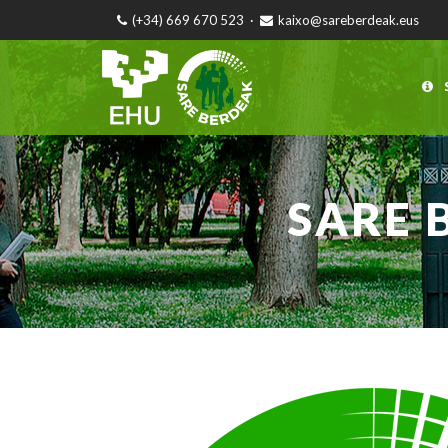
(+34) 669 670 523
·
kaixo@sareberdeak.eus
SARE 