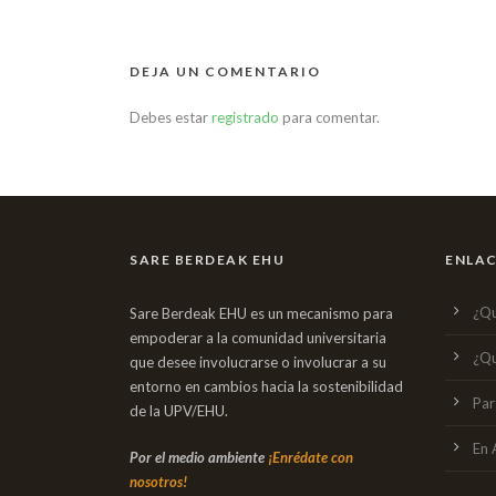
DEJA UN COMENTARIO
Debes estar
registrado
para comentar.
SARE BERDEAK EHU
ENLAC
¿Qu
Sare Berdeak EHU es un mecanismo para
empoderar a la comunidad universitaria
¿Qu
que desee involucrarse o involucrar a su
entorno en cambios hacia la sostenibilidad
Par
de la UPV/EHU.
En 
Por el medio ambiente
¡Enrédate con
nosotros!