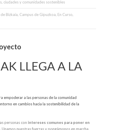
os
,
ciudades y comunidades sostenibles
de Bizkaia
,
Campus de Gipuzkoa
,
En Curso
,
royecto
AK LLEGA A LA
a empoderar a las personas de la comunidad
entorno en cambios hacia la sostenibilidad de la
las personas con
intereses comunes para poner en
. Unamos nuestras fuerzas y pongámonos en marcha