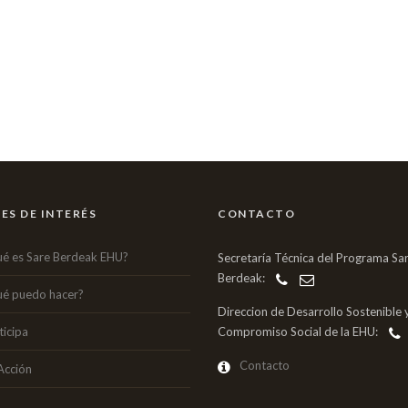
ES DE INTERÉS
CONTACTO
é es Sare Berdeak EHU?
Secretaría Técnica del Programa Sa
Berdeak:
é puedo hacer?
Direccion de Desarrollo Sostenible 
ticipa
Compromiso Social de la EHU:
Contacto
Acción