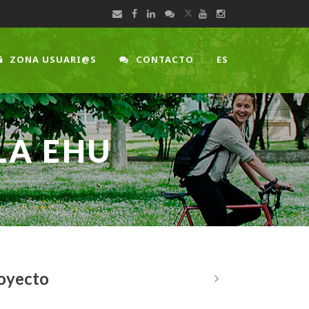
ZONA USUARI@S
CONTACTO
ES
LA EHU
royecto