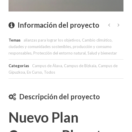
Información del proyecto
Temas
alianzas para lograr los objetivos
,
Cambio climático
,
ciudades y comunidades sostenibles
,
producción y consumo
responsables
,
Protección del entorno natural
,
Salud y bienestar
Categorías
Campus de Álava
,
Campus de Bizkaia
,
Campus de
Gipuzkoa
,
En Curso
,
Todos
Descripción del proyecto
Nuevo Plan