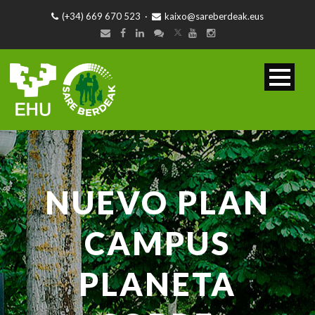
(+34) 669 670 523
·
kaixo@sareberdeak.eus
NUEVO PLAN
CAMPUS
PLANETA