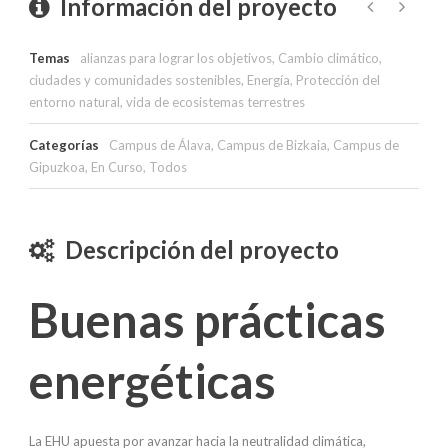
Información del proyecto
Temas
alianzas para lograr los objetivos
,
Cambio climático
,
ciudades y comunidades sostenibles
,
Energía
,
Protección del
entorno natural
,
vida de ecosistemas terrestres
Categorías
Campus de Álava
,
Campus de Bizkaia
,
Campus de
Gipuzkoa
,
En Curso
,
Todos
Descripción del proyecto
Buenas prácticas
energéticas
La EHU apuesta por avanzar hacia la neutralidad climática,