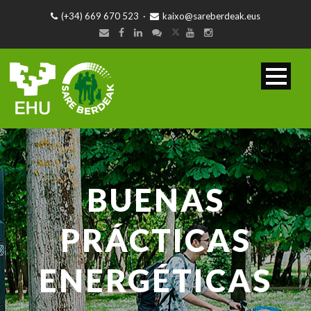
(+34) 669 670 523
·
kaixo@sareberdeak.eus
BUENAS
PRÁCTICAS
ENERGÉTICAS