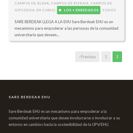
CAMPUS DE ÁLAVA
,
CAMPUS DE BIZKAIA
,
CAMPUS DE
GIPUZKOA
,
EN CURSO
,
LOS + ENREDADOS
,
TODOS
SARE BERDEAK LLEGA A LA EHU Sare Berdeak EHU es un
mecanismo para empoderar a las personas de la comunidad
universitaria que deseen...
‹ Previous
1
2
SARE BERDEAK EHU
Sare Berdeak EHU es un mecanismo para empoderar a la
comunidad universitaria que desee involucrarse o involucrar a su
entorno en cambios hacia la sostenibilidad de la UPV/EHU.