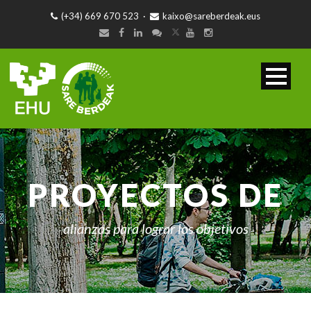
(+34) 669 670 523
·
kaixo@sareberdeak.eus
PROYECTOS DE
alianzas para lograr los objetivos