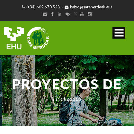
(+34) 669 670 523
·
kaixo@sareberdeak.eus
PROYECTOS DE
Finalizados