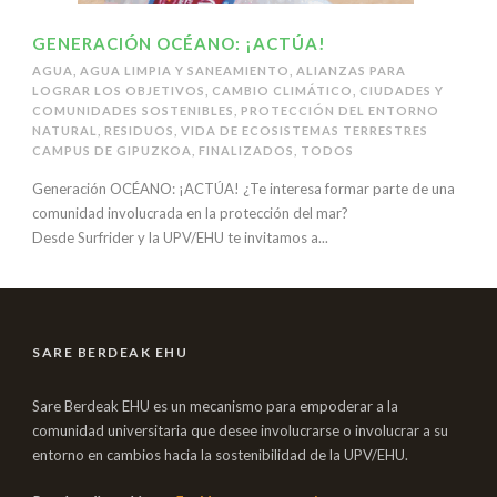
GENERACIÓN OCÉANO: ¡ACTÚA!
AGUA
,
AGUA LIMPIA Y SANEAMIENTO
,
ALIANZAS PARA
LOGRAR LOS OBJETIVOS
,
CAMBIO CLIMÁTICO
,
CIUDADES Y
COMUNIDADES SOSTENIBLES
,
PROTECCIÓN DEL ENTORNO
NATURAL
,
RESIDUOS
,
VIDA DE ECOSISTEMAS TERRESTRES
CAMPUS DE GIPUZKOA
,
FINALIZADOS
,
TODOS
Generación OCÉANO: ¡ACTÚA! ¿Te interesa formar parte de una
comunidad involucrada en la protección del mar?
Desde Surfrider y la UPV/EHU te invitamos a...
SARE BERDEAK EHU
Sare Berdeak EHU es un mecanismo para empoderar a la
comunidad universitaria que desee involucrarse o involucrar a su
entorno en cambios hacia la sostenibilidad de la UPV/EHU.