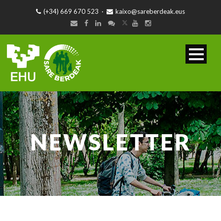
(+34) 669 670 523
·
kaixo@sareberdeak.eus
NEWSLETTER