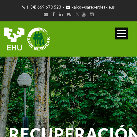
(+34) 669 670 523
·
kaixo@sareberdeak.eus
RECUPERACIÓ