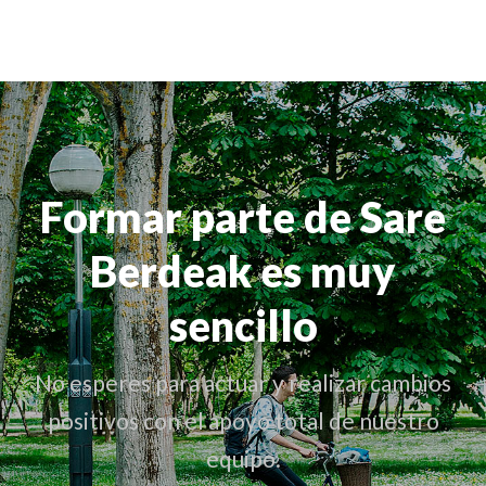
Formar parte de Sare
Berdeak es muy
sencillo
No esperes para actuar y realizar cambios
positivos con el apoyo total de nuestro
equipo.