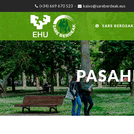
(+34) 669 670 523
·
kaixo@sareberdeak.eus
SARE BERDEAK
PASAH