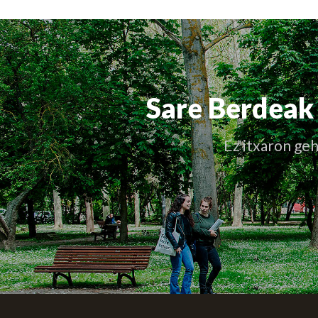
Sare Berdeak 
Ez itxaron geh