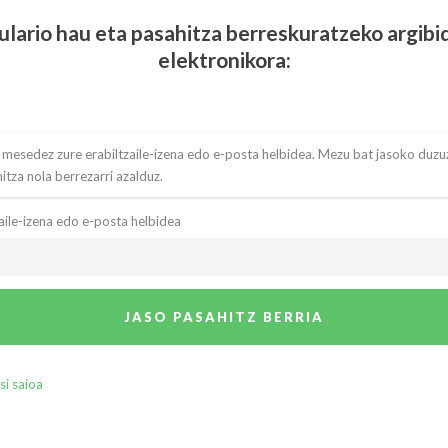
ulario hau eta pasahitza berreskuratzeko argibid
elektronikora:
 mesedez zure erabiltzaile-izena edo e-posta helbidea. Mezu bat jasoko duzu
itza nola berrezarri azalduz.
zaile-izena edo e-posta helbidea
JASO PASAHITZ BERRIA
si saioa