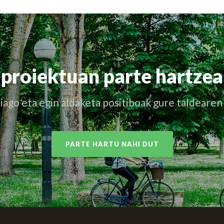
proiektuan parte hartzea
iago eta egin aldaketa positiboak gure taldearen
PARTE HARTU NAHI DUT