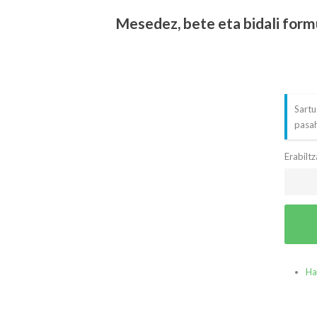
Mesedez, bete eta bidali form
Sartu
pasah
Erabilt
Ha