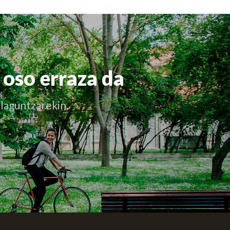
 oso erraza da
 laguntzarekin.