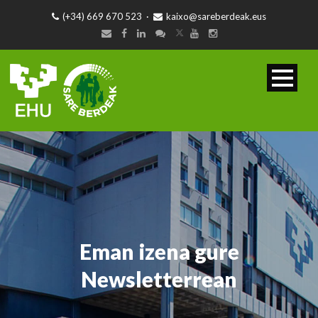
(+34) 669 670 523
·
kaixo@sareberdeak.eus
Eman izena gure
Newsletterrean