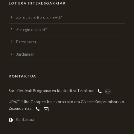
LOTURA INTERESGARRIAK
Zer da Sare Berdeak EHU?
Zer egin dezaket?
Parte hartu
Jardunean
KONTAKTUA
Sare Berdeak Programaren Idazkaritza Teknikoa:
UPV/EHUko Garapen Iraunkorrerako eta Gizarte Konpromisorako
Zuzendaritza:
Kontaktua