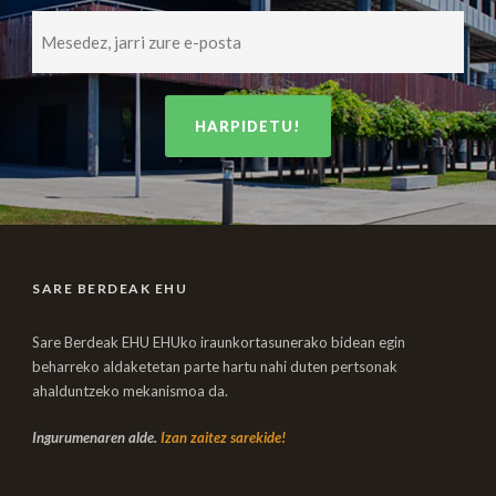
SARE BERDEAK EHU
Sare Berdeak EHU EHUko iraunkortasunerako bidean egin
beharreko aldaketetan parte hartu nahi duten pertsonak
ahalduntzeko mekanismoa da.
Ingurumenaren alde.
Izan zaitez sarekide!