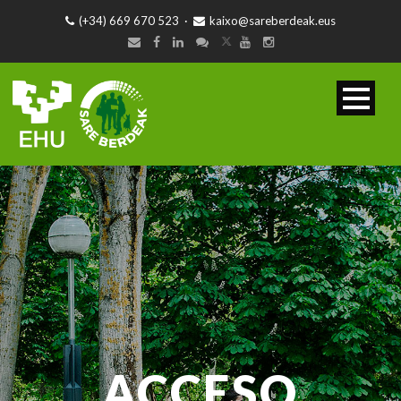
(+34) 669 670 523
·
kaixo@sareberdeak.eus
ACCESO