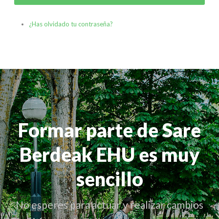
¿Has olvidado tu contraseña?
Formar parte de Sare
Berdeak EHU es muy
sencillo
No esperes para actuar y realizar cambios