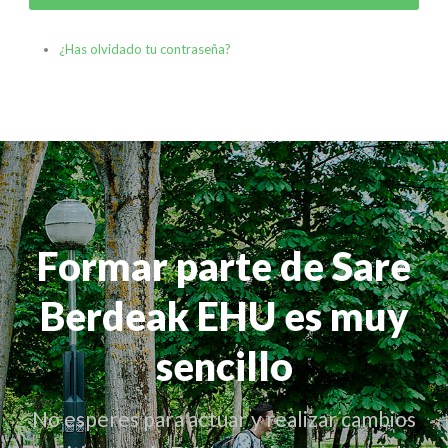
¿Has olvidado tu contraseña?
Formar parte de Sare
Berdeak EHU es muy
sencillo
No esperes para actuar y realizar cambios