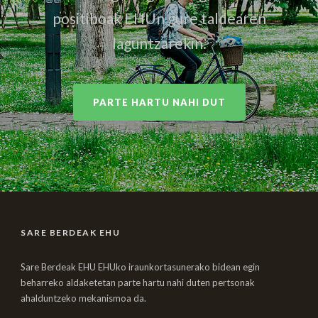
positiboak EHUn gure taldearen
laguntzarekin.
PARTE HARTU NAHI DUT
SARE BERDEAK EHU
Sare Berdeak EHU EHUko iraunkortasunerako bidean egin
beharreko aldaketetan parte hartu nahi duten pertsonak
ahalduntzeko mekanismoa da.