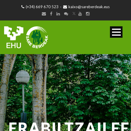
(+34) 669 670 523
·
kaixo@sareberdeak.eus
ERABILTZAILE