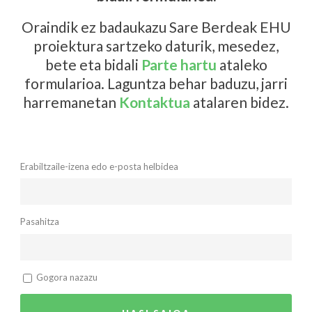
Oraindik ez badaukazu Sare Berdeak EHU
proiektura sartzeko daturik, mesedez,
bete eta bidali
Parte hartu
ataleko
formularioa. Laguntza behar baduzu, jarri
harremanetan
Kontaktua
atalaren bidez.
Erabiltzaile-izena edo e-posta helbidea
Pasahitza
Gogora nazazu