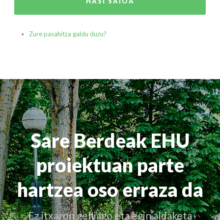
HASI SAIOA
Zure pasahitza galdu duzu?
Sare Berdeak EHU
proiektuan parte
hartzea oso erraza da
Ez itxaron gehiago eta egin aldaketa