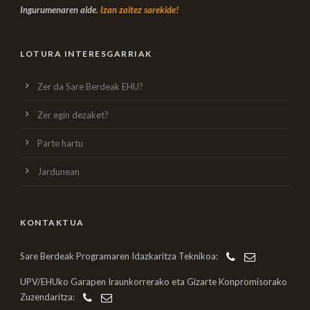
Ingurumenaren alde.
Izan zaitez sarekide!
LOTURA INTERESGARRIAK
Zer da Sare Berdeak EHU?
Zer egin dezaket?
Parte hartu
Jardunean
KONTAKTUA
Sare Berdeak Programaren Idazkaritza Teknikoa:
UPV/EHUko Garapen Iraunkorrerako eta Gizarte Konpromisorako
Zuzendaritza: