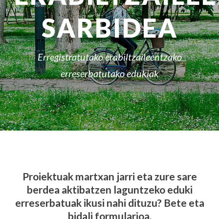
SARBIDEA
Erregistratutako erabiltzaileentzako
erreserbatutako edukiak
Proiektuak martxan jarri eta zure sare
berdea aktibatzen laguntzeko eduki
erreserbatuak ikusi nahi dituzu? Bete eta
bidali formularioa.