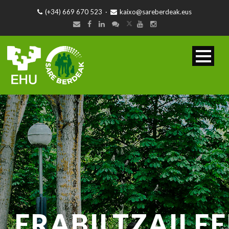
(+34) 669 670 523
·
kaixo@sareberdeak.eus
ERABILTZAILE