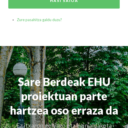
HASI SAIOA
Zure pasahitza galdu duzu?
Sare Berdeak EHU
proiektuan parte
hartzea oso erraza da
Ez itxaron gehiago eta egin aldaketa