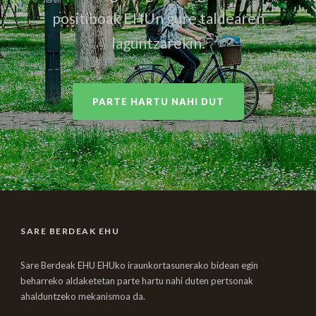
positiboak EHUn gure taldearen
laguntzarekin.
PARTE HARTU NAHI DUT
SARE BERDEAK EHU
Sare Berdeak EHU EHUko iraunkortasunerako bidean egin
beharreko aldaketetan parte hartu nahi duten pertsonak
ahalduntzeko mekanismoa da.