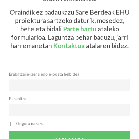
Oraindik ez badaukazu Sare Berdeak EHU
proiektura sartzeko daturik, mesedez,
bete eta bidali
Parte hartu
ataleko
formularioa. Laguntza behar baduzu, jarri
harremanetan
Kontaktua
atalaren bidez.
Erabiltzaile-izena edo e-posta helbidea
Pasahitza
Gogora nazazu