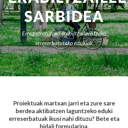
SARBIDEA
Erregistratutako erabiltzaileentzako
erreserbatutako edukiak
Proiektuak martxan jarri eta zure sare
berdea aktibatzen laguntzeko eduki
erreserbatuak ikusi nahi dituzu? Bete eta
bidali formularioa.