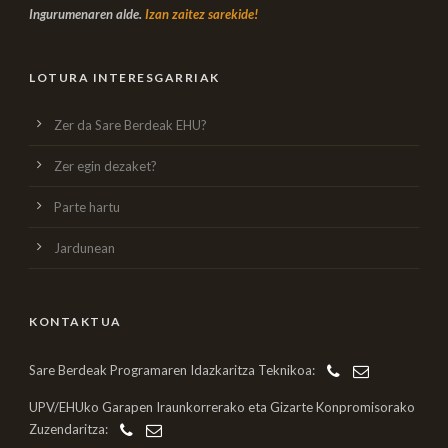
Ingurumenaren alde.
Izan zaitez sarekide!
LOTURA INTERESGARRIAK
Zer da Sare Berdeak EHU?
Zer egin dezaket?
Parte hartu
Jardunean
KONTAKTUA
Sare Berdeak Programaren Idazkaritza Teknikoa:
UPV/EHUko Garapen Iraunkorrerako eta Gizarte Konpromisorako
Zuzendaritza: