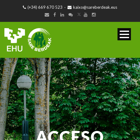
(+34) 669 670 523
·
kaixo@sareberdeak.eus
ACCESO