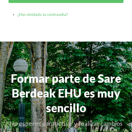
¿Has olvidado tu contraseña?
Formar parte de Sare
Berdeak EHU es muy
sencillo
No esperes para actuar y realizar cambios